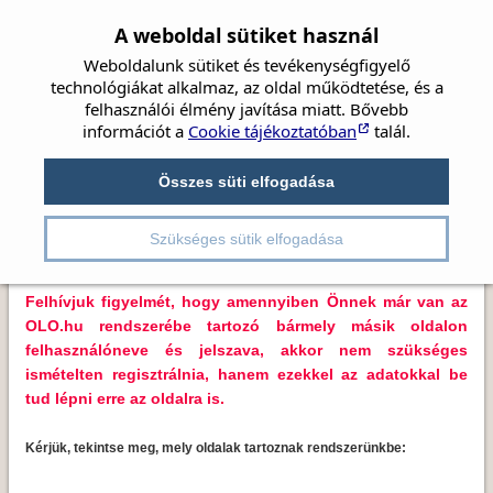
A weboldal sütiket használ
Weboldalunk sütiket és tevékenységfigyelő
technológiákat alkalmaz, az oldal működtetése, és a
felhasználói élmény javítása miatt. Bővebb
információt a
Cookie tájékoztatóban
talál.
Címlap
Hírek
Társaság
Szemészet
Kedves Látogatónk!
Beszámolók
Összes süti elfogadása
Irányelvek
Videók
Részletes kereső
Üdvözöljük Önt az OLO.hu portálrendszerbe tartozó
Kongresszusok
Pályázatok
szemorvostarsasag.hu oldalon.
Szükséges sütik elfogadása
Felhívjuk figyelmét, hogy amennyiben Önnek már van az
OLO.hu rendszerébe tartozó bármely másik oldalon
felhasználóneve és jelszava, akkor nem szükséges
ismételten regisztrálnia, hanem ezekkel az adatokkal be
tud lépni erre az oldalra is.
Kérjük, tekintse meg, mely oldalak tartoznak rendszerünkbe: