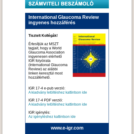
International Glaucoma Review
ingyenes hozzáférés
Tisztelt Kollégák!
Értesítjük az MSZT
tagjait, hogy a World
Glaucoma Association
ingyenesen elérhető
IGR folyóirata
(International Glaucoma
Review) az alábbi
linken keresztül most
hozzáférhető.
IGR 17-4 e-pub verzió:
A kiadvány letöltéshez kattintson ide
IGR 17-4 PDF verzió:
A kiadvány letöltéshez kattintson ide
IGR igénylés:
Az igényléshez kattintson ide
www.e-igr.com