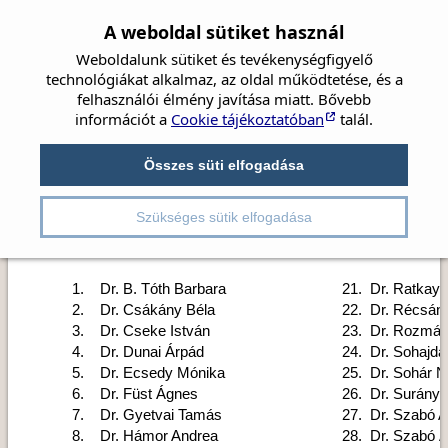
A weboldal sütiket használ
Weboldalunk sütiket és tevékenységfigyelő
technológiákat alkalmaz, az oldal működtetése, és a
felhasználói élmény javítása miatt. Bővebb
információt a
Cookie tájékoztatóban
talál.
Címlap
Hírek
Társaság
Szemészet
Beszámolók
Összes süti elfogadása
Irányelvek
Videók
Részletes kereső
A MAGYAR SZEMORVOSTÁR
Kongresszusok
Pályázatok
Szükséges sütik elfogadása
VEZETŐSÉGE
1. Dr. B. Tóth Barbara
21. Dr. Ratkay 
2. Dr. Csákány Béla
22. Dr. Récsán
3. Dr. Cseke István
23. Dr. Rozmán
4. Dr. Dunai Árpád
24. Dr. Sohajda
5. Dr. Ecsedy Mónika
25. Dr. Sohár Ni
6. Dr. Füst Ágnes
26. Dr. Surányi
7. Dr. Gyetvai Tamás
27. Dr. Szabó A
8. Dr. Hámor Andrea
28. Dr. Szabó 