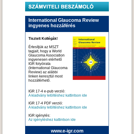
International Glaucoma Review
ingyenes hozzáférés
Tisztelt Kollégák!
Értesítjük az MSZT
tagjait, hogy a World
Glaucoma Association
ingyenesen elérhető
IGR folyóirata
(International Glaucoma
Review) az alábbi
linken keresztül most
hozzáférhető.
IGR 17-4 e-pub verzió:
A kiadvány letöltéshez kattintson ide
IGR 17-4 PDF verzió:
A kiadvány letöltéshez kattintson ide
IGR igénylés:
Az igényléshez kattintson ide
www.e-igr.com