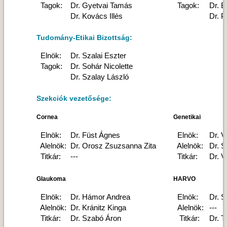
Tagok:
Dr. Gyetvai Tamás
Tagok:
Dr. 
Dr. Kovács Illés
Dr. P
Tudomány-Etikai Bizottság:
Elnök:
Dr. Szalai Eszter
Tagok:
Dr. Sohár Nicolette
Dr. Szalay László
Szekciók vezetősége:
Cornea
Genetikai
Elnök:
Dr. Füst Ágnes
Elnök:
Dr. V
Alelnök:
Dr. Orosz Zsuzsanna Zita
Alelnök:
Dr. S
Titkár:
---
Titkár:
Dr. 
Glaukoma
HARVO
Elnök:
Dr. Hámor Andrea
Elnök:
Dr. 
Alelnök:
Dr. Kránitz Kinga
Alelnök:
---
Titkár:
Dr. Szabó Áron
Titkár:
Dr. T