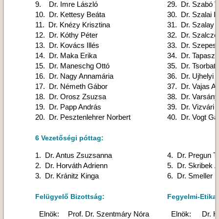
9. Dr. Imre László
29. Dr. Szabó V
10. Dr. Kettesy Beáta
30. Dr. Szalai I
11. Dr. Knézy Krisztina
31. Dr. Szalay 
12. Dr. Kóthy Péter
32. Dr. Szalcze
13. Dr. Kovács Illés
33. Dr. Szepes
14. Dr. Maka Erika
34. Dr. Tapaszt
15. Dr. Maneschg Ottó
35. Dr. Tsorbatz
16. Dr. Nagy Annamária
36. Dr. Ujhelyi 
17. Dr. Németh Gábor
37. Dr. Vajas Att
18. Dr. Orosz Zsuzsa
38. Dr. Varsány
19. Dr. Papp András
39. Dr. Vizvári 
20. Dr. Pesztenlehrer Norbert
40. Dr. Vogt Gá
6 Vezetőségi póttag:
1. Dr. Antus Zsuzsanna
4. Dr. Pregun 
2. Dr. Horváth Adrienn
5. Dr. Skribek 
3. Dr. Kránitz Kinga
6. Dr. Smeller Li
Felügyelő Bizottság:
Fegyelmi-Etikai
Elnök:
Prof. Dr. Szentmáry Nóra
Elnök:
Dr. H