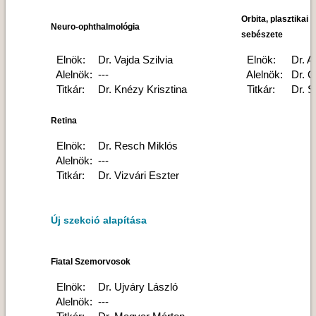
Orbita, plasztikai
Neuro-ophthalmológia
sebészete
Elnök:
Dr. Vajda Szilvia
Elnök:
Dr. 
Alelnök:
---
Alelnök:
Dr. G
Titkár:
Dr. Knézy Krisztina
Titkár:
Dr. S
Retina
Elnök:
Dr. Resch Miklós
Alelnök:
---
Titkár:
Dr. Vizvári Eszter
Új szekció alapítása
Fiatal Szemorvosok
Elnök:
Dr. Ujváry László
Alelnök:
---