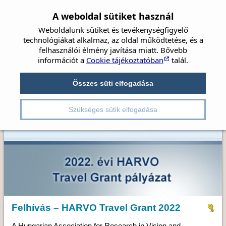
A weboldal sütiket használ
Weboldalunk sütiket és tevékenységfigyelő
technológiákat alkalmaz, az oldal működtetése, és a
felhasználói élmény javítása miatt. Bővebb
információt a
Cookie tájékoztatóban
talál.
Címlap
Hírek
Társaság
Szemészet
Beszámolók
Összes süti elfogadása
Irányelvek
Videók
Részletes kereső
Kongresszusok
Pályázatok
Szükséges sütik elfogadása
Felhívás – HARVO Travel Grant 2022