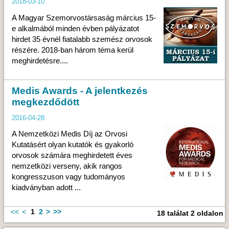
2018-03-10
A Magyar Szemorvostársaság március 15-
e alkalmából minden évben pályázatot
hirdet 35 évnél fiatalabb szemész orvosok
részére. 2018-ban három téma kerül
meghirdetésre....
Medis Awards - A jelentkezés
megkezdődött
2016-04-28
A Nemzetközi Medis Díj az Orvosi
Kutatásért olyan kutatók és gyakorló
orvosok számára meghirdetett éves
nemzetközi verseny, akik rangos
kongresszuson vagy tudományos
kiadványban adott ...
<<
<
1
2
>
>>
18 találat 2 oldalon