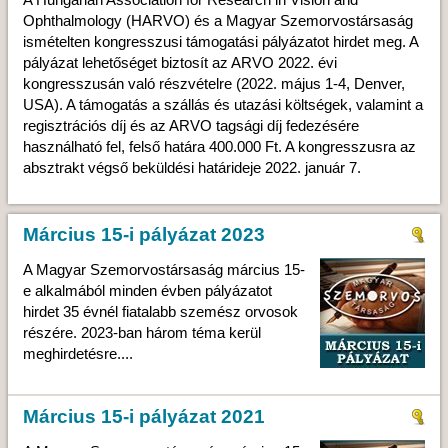
A Hungarian Association for Research in Vision and
Ophthalmology (HARVO) és a Magyar Szemorvostársaság
ismételten kongresszusi támogatási pályázatot hirdet meg. A
pályázat lehetőséget biztosít az ARVO 2022. évi
kongresszusán való részvételre (2022. május 1-4, Denver,
USA). A támogatás a szállás és utazási költségek, valamint a
regisztrációs díj és az ARVO tagsági díj fedezésére
használható fel, felső határa 400.000 Ft. A kongresszusra az
absztrakt végső beküldési határideje 2022. január 7.
Március 15-i pályázat 2023
A Magyar Szemorvostársaság március 15-
e alkalmából minden évben pályázatot
hirdet 35 évnél fiatalabb szemész orvosok
részére. 2023-ban három téma kerül
meghirdetésre....
Március 15-i pályázat 2021