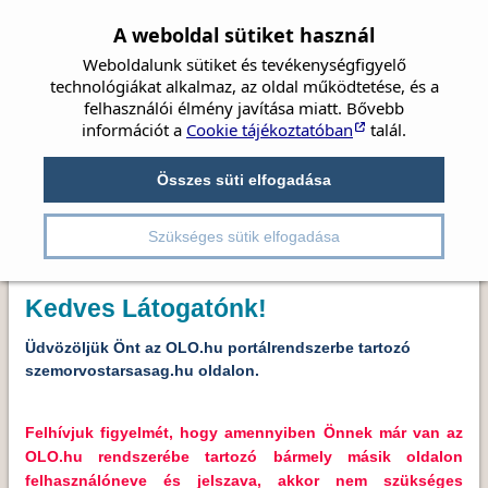
A weboldal sütiket használ
Weboldalunk sütiket és tevékenységfigyelő
technológiákat alkalmaz, az oldal működtetése, és a
felhasználói élmény javítása miatt. Bővebb
információt a
Cookie tájékoztatóban
talál.
Címlap
Hírek
Társaság
Szemészet
Beszámolók
Összes süti elfogadása
Irányelvek
Videók
Ez a rovat kizárólag csak a Magyar
Részletes kereső
Szemorvostársaság tagjai számára elérhető! Kérem
Kongresszusok
Pályázatok
Szükséges sütik elfogadása
jelentkezzen be, vagy regisztráljon.
Kedves Látogatónk!
Üdvözöljük Önt az OLO.hu portálrendszerbe tartozó
szemorvostarsasag.hu oldalon.
Felhívjuk figyelmét, hogy amennyiben Önnek már van az
OLO.hu rendszerébe tartozó bármely másik oldalon
felhasználóneve és jelszava, akkor nem szükséges