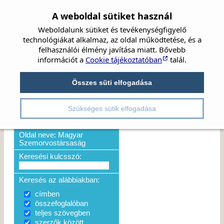
A weboldal sütiket használ
Weboldalunk sütiket és tevékenységfigyelő
technológiákat alkalmaz, az oldal működtetése, és a
felhasználói élmény javítása miatt. Bővebb
információt a
Cookie tájékoztatóban
talál.
Címlap
Hírek
Társaság
Szemészet
KERESÉS EREDMÉNYE
Beszámolók
Összes süti elfogadása
Irányelvek
Videók
Részletes kereső
Kérjük, adja meg a keresési paramétereket, majd kattintson a
Kongresszusok
Pályázatok
Szükséges sütik elfogadása
Keresés gombra!
Részletes kereső
Oldal neve: Magyar
Szemorvostársaság
Keresési kulcsszó:
Keresés az alábbiakban:
címben
összefoglalóban
teljes szövegben
szerzők között