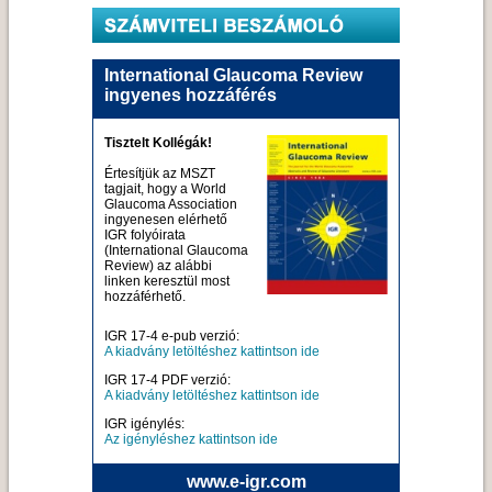
International Glaucoma Review
ingyenes hozzáférés
Tisztelt Kollégák!
Értesítjük az MSZT
tagjait, hogy a World
Glaucoma Association
ingyenesen elérhető
IGR folyóirata
(International Glaucoma
Review) az alábbi
linken keresztül most
hozzáférhető.
IGR 17-4 e-pub verzió:
A kiadvány letöltéshez kattintson ide
IGR 17-4 PDF verzió:
A kiadvány letöltéshez kattintson ide
IGR igénylés:
Az igényléshez kattintson ide
www.e-igr.com