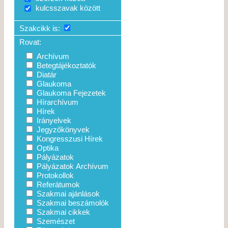
kulcsszavak között
Szakcikk is:
Rovat:
Archívum
Betegtájékoztatók
Diatár
Glaukoma
Glaukoma Fejezetek
Hírarchívum
Hírek
Irányelvek
Jegyzőkönyvek
Kongresszusi Hírek
Optika
Pályázatok
Pályázatok Archívum
Protokollok
Referátumok
Szakmai ajánlások
Szakmai beszámolók
Szakmai cikkek
Szemészet