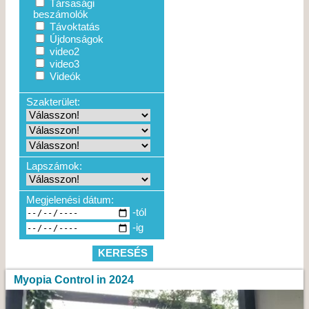
Társasági
beszámolók
Távoktatás
Újdonságok
video2
video3
Videók
Szakterület:
Lapszámok:
Megjelenési dátum:
-tól
-ig
Myopia Control in 2024