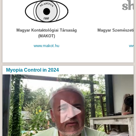
Magyar Kontaktológiai Társaság
Magyar Szemészeti 
(MAKOT)
(
www.makot.hu
www
Myopia Control in 2024