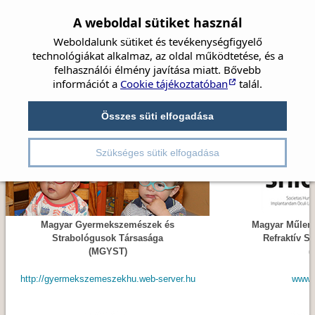
A weboldal sütiket használ
Weboldalunk sütiket és tevékenységfigyelő
technológiákat alkalmaz, az oldal működtetése, és a
felhasználói élmény javítása miatt. Bővebb
információt a
Cookie tájékoztatóban
talál.
Címlap
Hírek
Társaság
Szemészet
Társ társaságok
Beszámolók
Összes süti elfogadása
Irányelvek
Videók
Részletes kereső
Kongresszusok
Pályázatok
Szükséges sütik elfogadása
Magyar Gyermekszemészek és
Magyar Műlenc
Strabológusok Társasága
Refraktív S
(MGYST)
(
http://gyermekszemeszekhu.web-server.hu
www.s