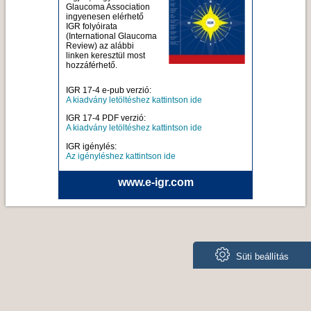
Glaucoma Association
ingyenesen elérhető
IGR folyóirata
(International Glaucoma
Review) az alábbi
linken keresztül most
hozzáférhető.
IGR 17-4 e-pub verzió:
A kiadvány letöltéshez kattintson ide
IGR 17-4 PDF verzió:
A kiadvány letöltéshez kattintson ide
IGR igénylés:
Az igényléshez kattintson ide
www.e-igr.com
Süti beállítás