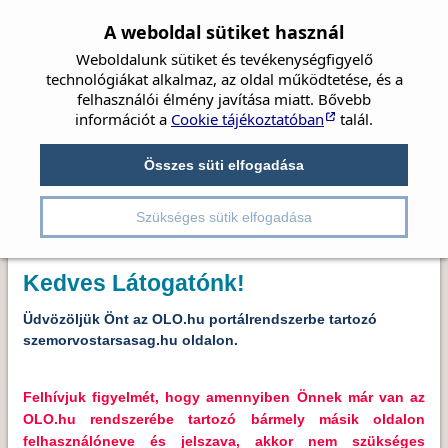
A weboldal sütiket használ
Weboldalunk sütiket és tevékenységfigyelő
technológiákat alkalmaz, az oldal működtetése, és a
felhasználói élmény javítása miatt. Bővebb
információt a
Cookie tájékoztatóban
talál.
Címlap
Hírek
Társaság
Szemészet
Beszámolók
Összes süti elfogadása
Irányelvek
Videók
Ez a rovat kizárólag csak a Magyar
Részletes kereső
Szemorvostársaság tagjai számára elérhető! Kérem
Kongresszusok
Pályázatok
Szükséges sütik elfogadása
jelentkezzen be, vagy regisztráljon.
Kedves Látogatónk!
Üdvözöljük Önt az OLO.hu portálrendszerbe tartozó
szemorvostarsasag.hu oldalon.
Felhívjuk figyelmét, hogy amennyiben Önnek már van az
OLO.hu rendszerébe tartozó bármely másik oldalon
felhasználóneve és jelszava, akkor nem szükséges