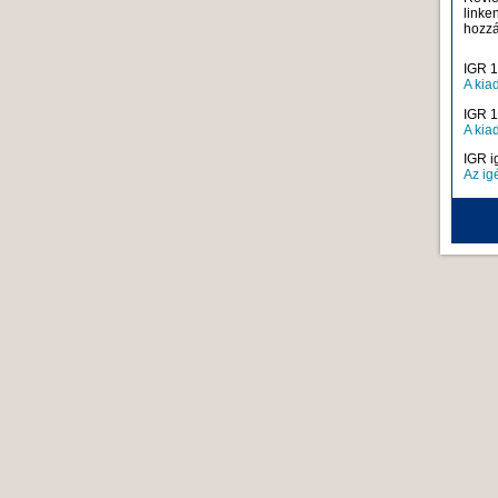
linke
hozzá
IGR 1
A kia
IGR 1
A kia
IGR i
Az ig