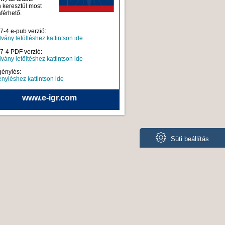
n keresztül most
férhető.
7-4 e-pub verzió:
dvány letöltéshez kattintson ide
7-4 PDF verzió:
dvány letöltéshez kattintson ide
génylés:
ényléshez kattintson ide
www.e-igr.com
Süti beállítás