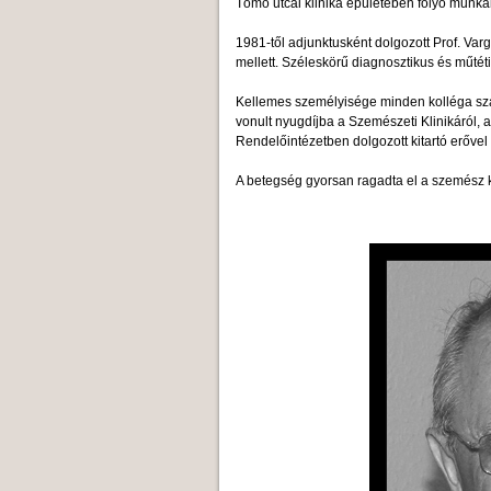
Tömő utcai klinika épületében folyó munká
1981-től adjunktusként dolgozott Prof. Var
mellett. Széleskörű diagnosztikus és műtéti
Kellemes személyisége minden kolléga sz
vonult nyugdíjba a Szemészeti Klinikáról, 
Rendelőintézetben dolgozott kitartó erőve
A betegség gyorsan ragadta el a szemész k