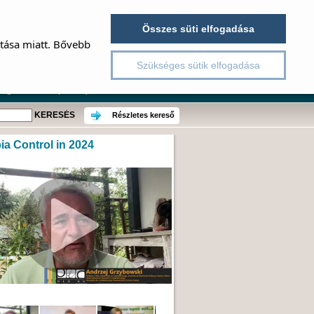
Összes süti elfogadása
ítása miatt. Bővebb
Szükséges sütik elfogadása
ngresszusok
Pályázatok
Részletes kereső
a Control in 2024