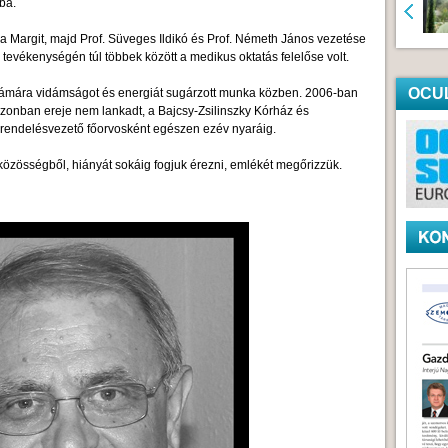
ba.
ga Margit, majd Prof. Süveges Ildikó és Prof. Németh János vezetése
 tevékenységén túl többek között a medikus oktatás felelőse volt.
OCU
ámára vidámságot és energiát sugárzott munka közben. 2006-ban
azonban ereje nem lankadt, a Bajcsy-Zsilinszky Kórház és
l rendelésvezető főorvosként egészen ezév nyaráig.
özösségből, hiányát sokáig fogjuk érezni, emlékét megőrizzük.