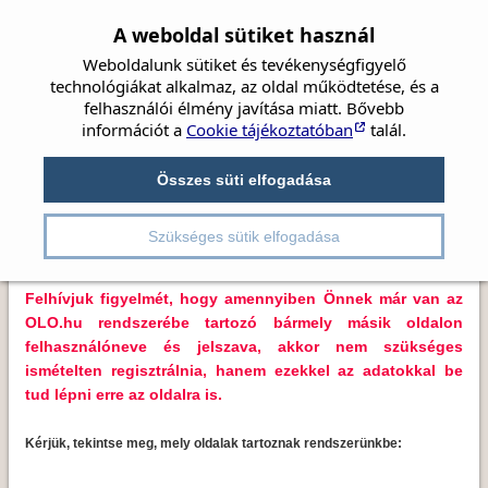
A weboldal sütiket használ
Weboldalunk sütiket és tevékenységfigyelő
technológiákat alkalmaz, az oldal működtetése, és a
felhasználói élmény javítása miatt. Bővebb
információt a
Cookie tájékoztatóban
talál.
Címlap
Hírek
Társaság
Szemészet
Kedves Látogatónk!
Beszámolók
Összes süti elfogadása
Irányelvek
Videók
Részletes kereső
Üdvözöljük Önt az OLO.hu portálrendszerbe tartozó
Kongresszusok
Pályázatok
szemorvostarsasag.hu oldalon.
Szükséges sütik elfogadása
Felhívjuk figyelmét, hogy amennyiben Önnek már van az
OLO.hu rendszerébe tartozó bármely másik oldalon
felhasználóneve és jelszava, akkor nem szükséges
ismételten regisztrálnia, hanem ezekkel az adatokkal be
tud lépni erre az oldalra is.
Kérjük, tekintse meg, mely oldalak tartoznak rendszerünkbe: