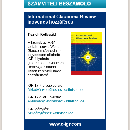
International Glaucoma Review
ingyenes hozzáférés
Tisztelt Kollégák!
Értesítjük az MSZT
tagjait, hogy a World
Glaucoma Association
ingyenesen elérhető
IGR folyóirata
(International Glaucoma
Review) az alábbi
linken keresztül most
hozzáférhető.
IGR 17-4 e-pub verzió:
A kiadvány letöltéshez kattintson ide
IGR 17-4 PDF verzió:
A kiadvány letöltéshez kattintson ide
IGR igénylés:
Az igényléshez kattintson ide
www.e-igr.com