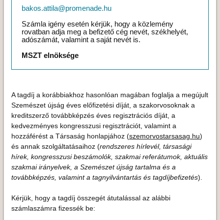
bakos.attila@promenade.hu
Számla igény esetén kérjük, hogy a közlemény
rovatban adja meg a befizető cég nevét, székhelyét,
adószámát, valamint a saját nevét is.
MSZT elnöksége
A tagdíj a korábbiakhoz hasonlóan magában foglalja a megújult
Szemészet újság éves előfizetési díját, a szakorvosoknak a
kreditszerző továbbképzés éves regisztrációs díját, a
kedvezményes kongresszusi regisztrációt, valamint a
hozzáférést a Társaság honlapjához (
szemorvostarsasag.hu
)
és annak szolgáltatásaihoz (
rendszeres hírlevél, társasági
hírek, kongresszusi beszámolók, szakmai referátumok, aktuális
szakmai irányelvek, a Szemészet újság tartalma és a
továbbképzés, valamint a tagnyilvántartás és tagdíjbefizetés
).
Kérjük, hogy a tagdíj összegét átutalással az alábbi
számlaszámra fizessék be: