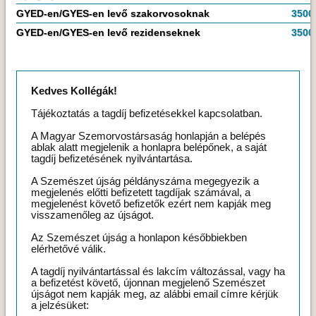
GYED-en/GYES-en levő szakorvosoknak
3500
GYED-en/GYES-en levő rezidenseknek
3500
Kedves Kollégák!
Tájékoztatás a tagdíj befizetésekkel kapcsolatban.
A Magyar Szemorvostársaság honlapján a belépés
ablak alatt megjelenik a honlapra belépőnek, a saját
tagdíj befizetésének nyilvántartása.
A Szemészet újság példányszáma megegyezik a
megjelenés előtti befizetett tagdíjak számával, a
megjelenést követő befizetők ezért nem kapják meg
visszamenőleg az újságot.
Az Szemészet újság a honlapon későbbiekben
elérhetővé válik.
A tagdíj nyilvántartással és lakcím változással, vagy ha
a befizetést követő, újonnan megjelenő Szemészet
újságot nem kapják meg, az alábbi email címre kérjük
a jelzésüket: