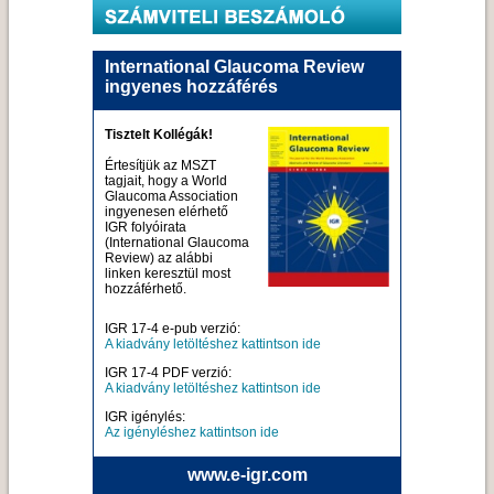
International Glaucoma Review
ingyenes hozzáférés
Tisztelt Kollégák!
Értesítjük az MSZT
tagjait, hogy a World
Glaucoma Association
ingyenesen elérhető
IGR folyóirata
(International Glaucoma
Review) az alábbi
linken keresztül most
hozzáférhető.
IGR 17-4 e-pub verzió:
A kiadvány letöltéshez kattintson ide
IGR 17-4 PDF verzió:
A kiadvány letöltéshez kattintson ide
IGR igénylés:
Az igényléshez kattintson ide
www.e-igr.com