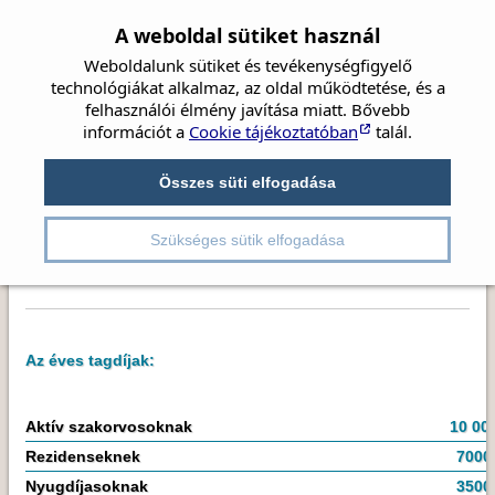
A weboldal sütiket használ
Weboldalunk sütiket és tevékenységfigyelő
technológiákat alkalmaz, az oldal működtetése, és a
felhasználói élmény javítása miatt. Bővebb
információt a
Cookie tájékoztatóban
talál.
Címlap
Hírek
Társaság
Szemészet
Rovatok:
Hírek
Beszámolók
Összes süti elfogadása
Irányelvek
Videók
Tagdíjfizetés
Részletes kereső
Kongresszusok
Pályázatok
Szükséges sütik elfogadása
A Magyar Szemorvostársaság Közgyűlése 2023.
júniusában megszavazta a Társaság emelt tagdíját.
Az éves tagdíjak:
Aktív szakorvosoknak
10 00
Rezidenseknek
7000
Nyugdíjasoknak
3500