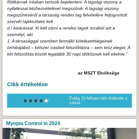
főtitkárnak írásban tartozik bejelenteni. A tagsági viszony a
nyilatkozat kézhezvételével megszűnik. A tagsági viszony
megszűnéséről a társaság rendes tag felvételére feljogosított
szervét tájékoztatni kell.
d./ kizárással. Ki kell zárni a rendes tagok sorából azt a
személyt, aki:
1. A társasággal szemben fennálló kötelezettségeinek
önhibájából – kétszer írásbeli felszólításra – sem tesz eleget. A
két felszólítás között legalább 30 napi időköznek kell eltelnie.”
az MSZT Elnöksége
Cikk értékelése
Eddig
15
felhasználó értékelte a
cikket.
Myopia Control in 2024