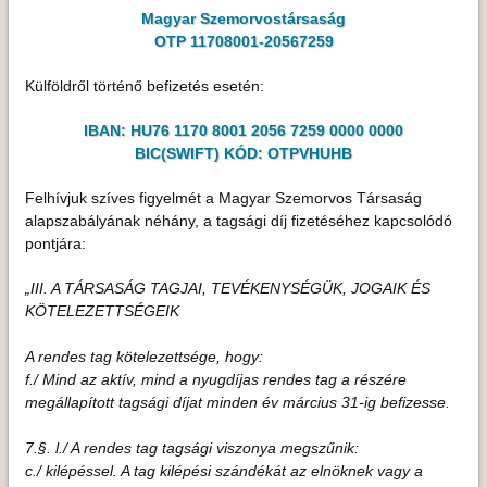
Magyar Szemorvostársaság
OTP 11708001-20567259
Külföldről történő befizetés esetén:
IBAN: HU76 1170 8001 2056 7259 0000 0000
BIC(SWIFT) KÓD: OTPVHUHB
Felhívjuk szíves figyelmét a Magyar Szemorvos Társaság
alapszabályának néhány, a tagsági díj fizetéséhez kapcsolódó
pontjára:
„III. A TÁRSASÁG TAGJAI, TEVÉKENYSÉGÜK, JOGAIK ÉS
KÖTELEZETTSÉGEIK
A rendes tag kötelezettsége, hogy:
f./ Mind az aktív, mind a nyugdíjas rendes tag a részére
megállapított tagsági díjat minden év március 31-ig befizesse.
7.§. l./ A rendes tag tagsági viszonya megszűnik:
c./ kilépéssel. A tag kilépési szándékát az elnöknek vagy a