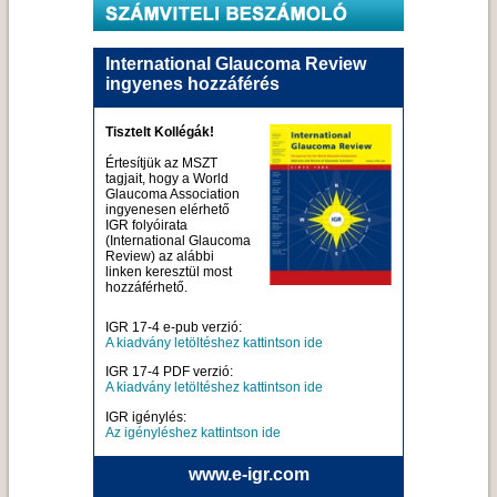
International Glaucoma Review
ingyenes hozzáférés
Tisztelt Kollégák!
Értesítjük az MSZT
tagjait, hogy a World
Glaucoma Association
ingyenesen elérhető
IGR folyóirata
(International Glaucoma
Review) az alábbi
linken keresztül most
hozzáférhető.
IGR 17-4 e-pub verzió:
A kiadvány letöltéshez kattintson ide
IGR 17-4 PDF verzió:
A kiadvány letöltéshez kattintson ide
IGR igénylés:
Az igényléshez kattintson ide
www.e-igr.com