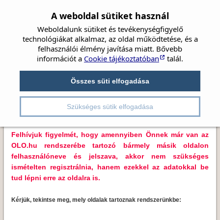
A weboldal sütiket használ
Weboldalunk sütiket és tevékenységfigyelő
technológiákat alkalmaz, az oldal működtetése, és a
felhasználói élmény javítása miatt. Bővebb
információt a
Cookie tájékoztatóban
talál.
Címlap
Hírek
Társaság
Szemészet
Kedves Látogatónk!
Beszámolók
Összes süti elfogadása
Irányelvek
Videók
Részletes kereső
Üdvözöljük Önt az OLO.hu portálrendszerbe tartozó
Kongresszusok
Pályázatok
szemorvostarsasag.hu oldalon.
Szükséges sütik elfogadása
Felhívjuk figyelmét, hogy amennyiben Önnek már van az
OLO.hu rendszerébe tartozó bármely másik oldalon
felhasználóneve és jelszava, akkor nem szükséges
ismételten regisztrálnia, hanem ezekkel az adatokkal be
tud lépni erre az oldalra is.
Kérjük, tekintse meg, mely oldalak tartoznak rendszerünkbe: